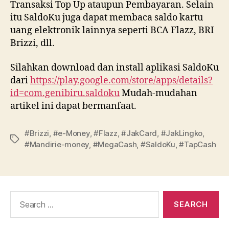
Transaksi Top Up ataupun Pembayaran. Selain
itu SaldoKu juga dapat membaca saldo kartu
uang elektronik lainnya seperti BCA Flazz, BRI
Brizzi, dll.
Silahkan download dan install aplikasi SaldoKu
dari
https://play.google.com/store/apps/details?
id=com.genibiru.saldoku
Mudah-mudahan
artikel ini dapat bermanfaat.
#Brizzi
,
#e-Money
,
#Flazz
,
#JakCard
,
#JakLingko
,
Tags
#Mandirie-money
,
#MegaCash
,
#SaldoKu
,
#TapCash
Search
for: