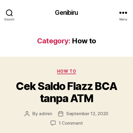
Genibiru
Search
Menu
Category:
How to
Categories
HOW TO
Cek Saldo Flazz BCA
tanpa ATM
By
admin
September 12, 2020
Post
Post
author
date
on
1 Comment
Cek