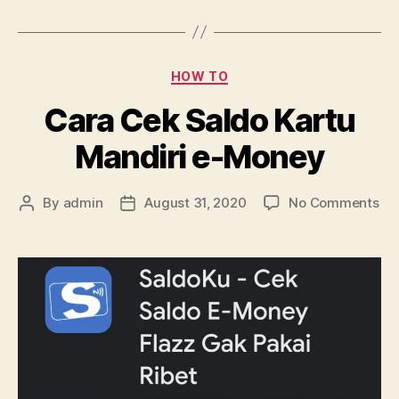
Categories
HOW TO
Cara Cek Saldo Kartu
Mandiri e-Money
on
By
admin
August 31, 2020
No Comments
Post
Post
Ca
author
date
Ce
Sa
Kar
Man
e-
Mo