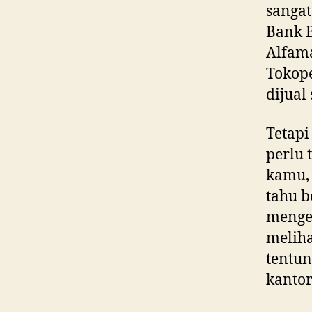
sangat
Bank B
Alfama
Tokope
dijual
Tetapi
perlu 
kamu, 
tahu b
menget
meliha
tentun
kantor