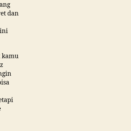
bang
et dan
ini
t kamu
zz
ngin
bisa
etapi
e