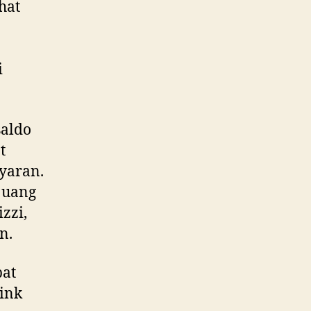
hat
i
saldo
t
yaran.
 uang
zzi,
n.
pat
ink