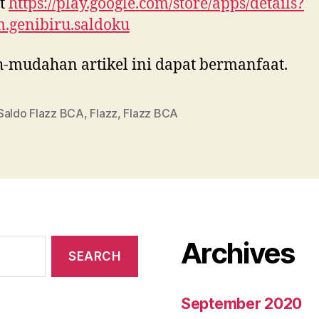
ut
https://play.google.com/store/apps/details?
.genibiru.saldoku
mudahan artikel ini dapat bermanfaat.
Saldo Flazz BCA
,
Flazz
,
Flazz BCA
Archives
September 2020