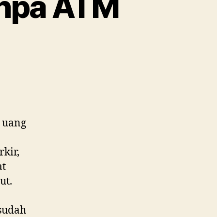
anpa ATM
on
Cek
Saldo
Flazz
BCA
tanpa
ATM
u uang
kir,
at
ut.
 sudah