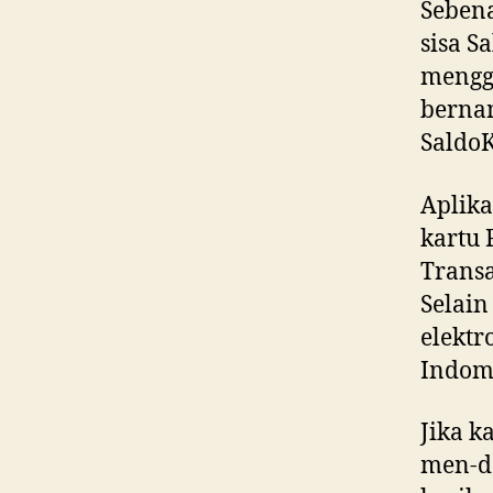
Sebena
sisa S
mengg
bern
SaldoK
Aplika
kartu 
Transa
Selain
elektr
Indoma
Jika k
men-do