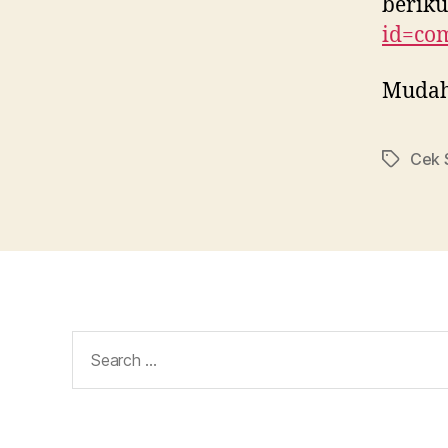
berik
id=com
Mudah-
Cek 
Tags
Search
for: