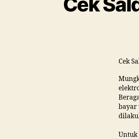
Cek Sal
Cek Sa
Mungki
elektr
Berag
bayar 
dilak
Untuk 