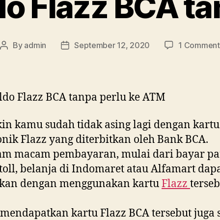
do Flazz BCA t
By
admin
September 12, 2020
1 Comment
Post
Post
author
date
ldo Flazz BCA tanpa perlu ke ATM
n kamu sudah tidak asing lagi dengan kart
onik Flazz yang diterbitkan oleh Bank BCA.
am macam pembayaran, mulai dari bayar par
toll, belanja di Indomaret atau Alfamart dap
ukan dengan menggunakan kartu
Flazz
terseb
mendapatkan kartu Flazz BCA tersebut juga